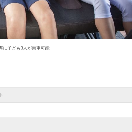
席に子ども3人が乗車可能
ト