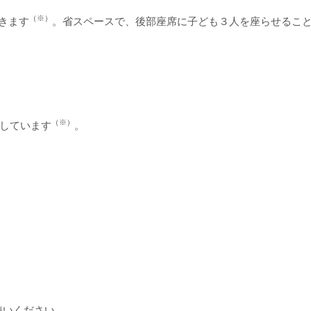
（※）
きます
。省スペースで、後部座席に子ども３人を座らせるこ
（※）
奨しています
。
使いください。