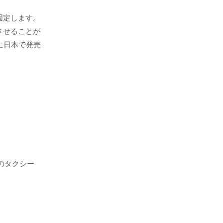
固定します。
させることが
に日本で発売
のタクシー