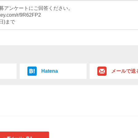
応募アンケートにご回答ください。
nkey.com/r/9R62FP2
日)まで
Hatena
メールで送